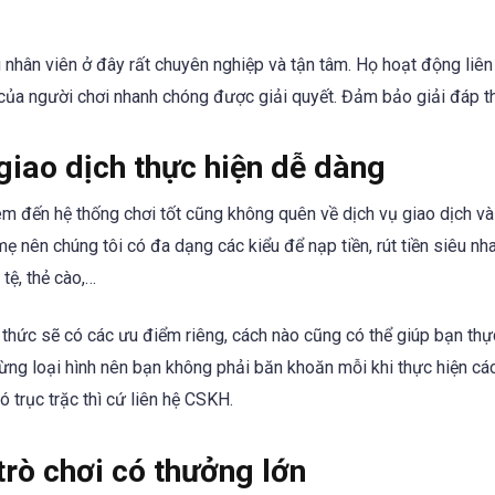
 nhân viên ở đây rất chuyên nghiệp và tận tâm. Họ hoạt động liê
của người chơi nhanh chóng được giải quyết. Đảm bảo giải đáp t
giao dịch thực hiện dễ dàng
 đến hệ thống chơi tốt cũng không quên về dịch vụ giao dịch và 
mẹ nên chúng tôi có đa dạng các kiểu để nạp tiền, rút tiền siêu nh
 tệ, thẻ cào,…
 thức sẽ có các ưu điểm riêng, cách nào cũng có thể giúp bạn thự
từng loại hình nên bạn không phải băn khoăn mỗi khi thực hiện các
ó trục trặc thì cứ liên hệ CSKH.
trò chơi có thưởng lớn