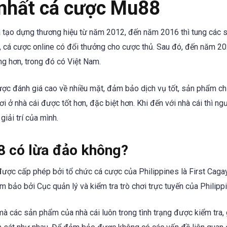
nhất cá cược Mu88
tạo dựng thương hiệu từ năm 2012, đến năm 2016 thì tung các s
rí, cá cược online có đổi thưởng cho cược thủ. Sau đó, đến năm 202
g hơn, trong đó có Việt Nam.
ợc đánh giá cao về nhiều mặt, đảm bảo dịch vụ tốt, sản phẩm chấ
i ở nhà cái được tốt hơn, đặc biệt hơn. Khi đến với nhà cái thì ng
 giải trí của mình.
 có lừa đảo không?
được cấp phép bởi tổ chức cá cược của Philippines là First Cagayan
 bảo bởi Cục quản lý và kiểm tra trò chơi trực tuyến của Philip
à các sản phẩm của nhà cái luôn trong tình trạng được kiểm tra, g