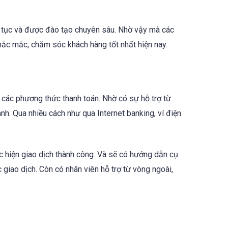
n tục và được đào tạo chuyên sâu. Nhờ vậy mà các
hắc mắc, chăm sóc khách hàng tốt nhất hiện nay.
các phương thức thanh toán. Nhờ có sự hỗ trợ từ
anh. Qua nhiều cách như qua Internet banking, ví điện
c hiện giao dịch thành công. Và sẽ có hướng dẫn cụ
 giao dịch. Còn có nhân viên hỗ trợ từ vòng ngoài,