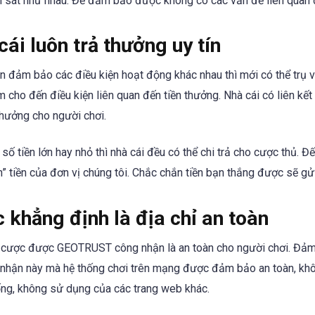
 sát như nhau. Để đảm bảo được không có các vấn đề liên quan đế
cái luôn trả thưởng uy tín
 đảm bảo các điều kiện hoạt động khác nhau thì mới có thể trụ vữ
 cho đến điều kiện liên quan đến tiền thưởng. Nhà cái có liên kết 
thưởng cho người chơi.
 số tiền lớn hay nhỏ thì nhà cái đều có thể chi trả cho cược thủ. 
h” tiền của đơn vị chúng tôi. Chắc chắn tiền bạn thắng được sẽ gử
 khẳng định là địa chỉ an toàn
 cược được GEOTRUST công nhận là an toàn cho người chơi. Đảm b
nhận này mà hệ thống chơi trên mạng được đảm bảo an toàn, khôn
ống, không sử dụng của các trang web khác.