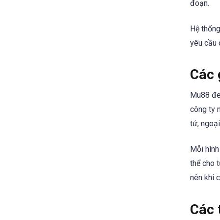
đoạn.
Hệ thống
yêu cầu 
Các 
Mu88 đem
công ty 
tử, ngoại
Mỗi hình
thể cho 
nên khi c
Các 