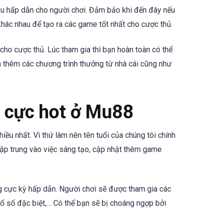
êu hấp dẫn cho người chơi. Đảm bảo khi đến đây nếu
ị khác nhau để tạo ra các game tốt nhất cho cược thủ.
ho cược thủ. Lúc tham gia thì bạn hoàn toàn có thể
n thêm các chương trình thưởng từ nhà cái cũng như
n cực hot ở Mu88
ều nhất. Vì thứ làm nên tên tuổi của chúng tôi chính
t tập trung vào việc sáng tạo, cập nhật thêm game
g cực kỳ hấp dẫn. Người chơi sẽ được tham gia các
xổ số đặc biệt,… Có thể bạn sẽ bị choáng ngợp bởi