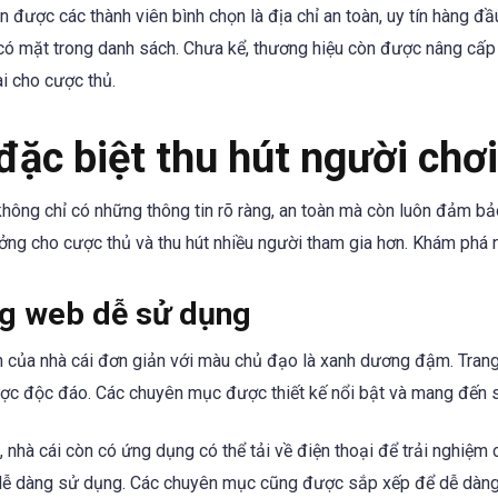
 được các thành viên bình chọn là địa chỉ an toàn, uy tín hàng đầu
 có mặt trong danh sách. Chưa kể, thương hiệu còn được nâng cấ
i cho cược thủ.
đặc biệt thu hút người ch
không chỉ có những thông tin rõ ràng, an toàn mà còn luôn đảm b
ưởng cho cược thủ và thu hút nhiều người tham gia hơn. Khám phá
g web dễ sử dụng
n của nhà cái đơn giản với màu chủ đạo là xanh dương đậm. Tran
c độc đáo. Các chuyên mục được thiết kế nổi bật và mang đến s
, nhà cái còn có ứng dụng có thể tải về điện thoại để trải nghiệm
ễ dàng sử dụng. Các chuyên mục cũng được sắp xếp để dễ dàng sử