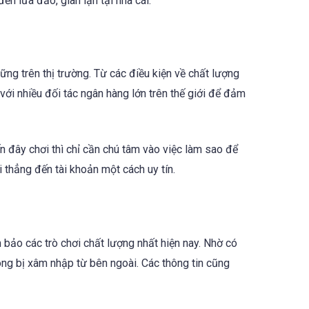
n lừa đảo, gian lận tại nhà cái.
ng trên thị trường. Từ các điều kiện về chất lượng
với nhiều đối tác ngân hàng lớn trên thế giới để đảm
Đến đây chơi thì chỉ cần chú tâm vào việc làm sao để
i thẳng đến tài khoản một cách uy tín.
ảo các trò chơi chất lượng nhất hiện nay. Nhờ có
g bị xâm nhập từ bên ngoài. Các thông tin cũng