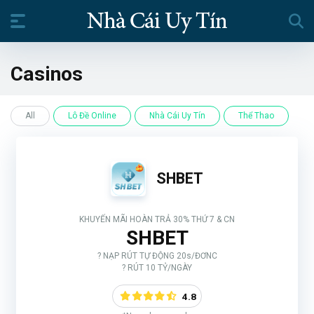
Casinos
All
Lô Đề Online
Nhà Cái Uy Tín
Thể Thao
SHBET
KHUYẾN MÃI HOÀN TRẢ 30% THỨ 7 & CN
SHBET
? NẠP RÚT TỰ ĐỘNG 20s/ĐƠNC
? RÚT 10 TỶ/NGÀY
4.8