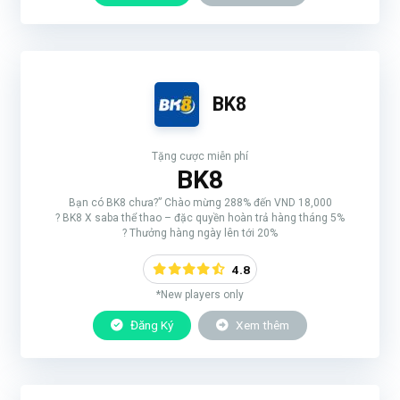
BK8
Tặng cược miễn phí
BK8
Bạn có BK8 chưa?” Chào mừng 288% đến VND 18,000
? BK8 X saba thể thao – đặc quyền hoàn trả hàng tháng 5%
? Thưởng hàng ngày lên tới 20%
4.8
*New players only
Đăng Ký
Xem thêm