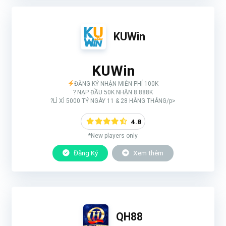
KUWin
KUWin
ĐĂNG KÝ NHẬN MIỄN PHÍ 100K
? NẠP ĐẦU 50K NHẬN 8.888K
?LÌ XÌ 5000 TỶ NGÀY 11 & 28 HÀNG THÁNG/p>
4.8
*New players only
Đăng Ký
Xem thêm
QH88