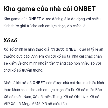
Kho game của nhà cái ONBET
Kho game của
ONBET
được đánh giá là đa dạng với nhiều
hình thức giải trí cho anh em lựa chọn, đó chính là:
Xổ số
Xổ số chính là hình thức giải trí được
ONBET
đưa ra tỷ lệ ăn
thưởng cực cao. Anh em khi cơi xổ số tại nhà cái chắc chắn
sẽ kiếm về cho mình khoản tiền thắng cao hơn nhiều so với
chơi xổ số truyền thống.
Nhất là khi xổ số
ONBET
còn được nhà cái đưa ra nhiều hình
thức khác nhau cho anh em lựa chọn, đó là: Xổ số miền Bắc.
Xổ số miền Nam, Xổ số miền Trung. Xổ số ON Live. Xổ số
VIP. Xổ số Mega 6/45. Xổ số siêu tốc.