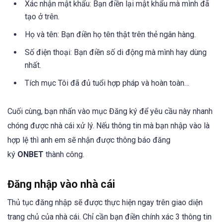
Xác nhận mật khẩu: Bạn điền lại mật khẩu mà mình đã
tạo ở trên.
Họ và tên: Bạn điền họ tên thật trên thẻ ngân hàng.
Số điện thoại: Bạn điền số di động mà mình hay dùng
nhất.
Tích mục Tôi đã đủ tuổi hợp pháp và hoàn toàn…
Cuối cùng, bạn nhấn vào mục Đăng ký để yêu cầu này nhanh
chóng được nhà cái xử lý. Nếu thông tin mà bạn nhập vào là
hợp lệ thì anh em sẽ nhận được thông báo đăng
ký
ONBET
thành công.
Đăng nhập vào nhà cái
Thủ tục đăng nhập sẽ được thực hiện ngay trên giao diện
trang chủ của nhà cái. Chỉ cần bạn điền chính xác 3 thông tin