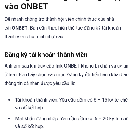
vào ONBET
Để nhanh chóng trở thành hội viên chính thức của nhà
cái
ONBET
. Bạn cần thực hiện thủ tục đăng ký tài khoản
thành viên cho mình như sau:
Đăng ký tài khoản thành viên
Anh em sau khi truy cập link
ONBET
không bị chặn và uy tín
ở trên. Bạn hãy chọn vào mục Đăng ký rồi tiến hành khai báo
thông tin cá nhân được yêu cầu là:
Tài khoản thành viên: Yêu cầu gồm có 6 – 15 ký tự chữ
và số kết hợp.
Mật khẩu đăng nhập: Yêu cầu gồm có 6 – 20 ký tự chữ
và số kết hợp.