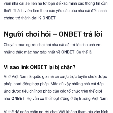
viên nhà cái sẽ liên hệ tới bạn để xác minh các thông tin cần
thiết. Thành viên làm theo các yêu cầu của nhà cái để nhanh
chóng trở thành đại lý
ONBET
.
Người chơi hỏi – ONBET trả lời
Chuyên mục người chơi hỏi nhà cái sẽ trả lời cho anh em
những thắc mắc hay gặp nhất về
ONBET
. Cụ thể là:
Vì sao link ONBET
lại bị chặn?
Vì ở Việt Nam là quốc gia mà cá cược trực tuyến chưa được
phép hoạt động hợp pháp. Mặc dù vậy những nhà cái đáp
ứng được tiêu chí hợp pháp của các tổ chức trên thế giới
như
ONBET
. Họ vẫn có thể hoạt động ở thị trường Việt Nam.
Vì thế để ngăn chặn người chơi Việt không tham gia vào hình