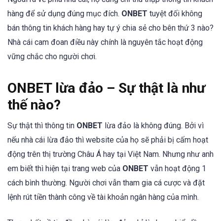
hàng để sử dụng đúng mục đích.
ONBET
tuyệt đối không
bán thông tin khách hàng hay tự ý chia sẻ cho bên thứ 3 nào?
Nhà cái cam đoan điều này chính là nguyên tắc hoạt động
vững chắc cho người chơi.
ONBET lừa đảo – Sự thật là như
thế nào?
Sự thật thì thông tin
ONBET
lừa đảo là không đúng. Bởi vì
nếu nhà cái lừa đảo thì website của họ sẽ phải bị cấm hoạt
động trên thị trường Châu Á hay tại Việt Nam. Nhưng như anh
em biết thì hiện tại trang web của
ONBET
vẫn hoạt động 1
cách bình thường. Người chơi vẫn tham gia cá cược và đặt
lệnh rút tiền thành công về tài khoản ngân hàng của mình.