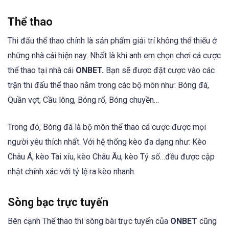
Thể thao
Thi đấu thể thao chính là sản phẩm giải trí không thể thiếu ở
những nhà cái hiện nay. Nhất là khi anh em chọn chơi cá cược
thể thao tại nhà cái
ONBET.
Bạn sẽ được đặt cược vào các
trận thi đấu thể thao nằm trong các bộ môn như: Bóng đá,
Quần vợt, Cầu lông, Bóng rổ, Bóng chuyền…
Trong đó, Bóng đá là bộ môn thể thao cá cược được mọi
người yêu thích nhất. Với hệ thống kèo đa dạng như: Kèo
Châu Á, kèo Tài xỉu, kèo Châu Âu, kèo Tỷ số…đều được cập
nhật chính xác với tỷ lệ ra kèo nhanh.
Sòng bạc trực tuyến
Bên cạnh Thể thao thì sòng bài trực tuyến của
ONBET
cũng