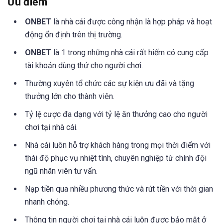
Ưu điểm
ONBET
là nhà cái được công nhận là hợp pháp và hoạt
động ổn định trên thị trường.
ONBET
là 1 trong những nhà cái rất hiếm có cung cấp
tài khoản dùng thử cho người chơi.
Thường xuyên tổ chức các sự kiện ưu đãi và tặng
thưởng lớn cho thành viên.
Tỷ lệ cược đa dạng với tỷ lệ ăn thưởng cao cho người
chơi tại nhà cái.
Nhà cái luôn hỗ trợ khách hàng trong mọi thời điểm với
thái độ phục vụ nhiệt tình, chuyên nghiệp từ chính đội
ngũ nhân viên tư vấn.
Nạp tiền qua nhiều phương thức và rút tiền với thời gian
nhanh chóng.
Thông tin người chơi tại nhà cái luôn được bảo mật ở