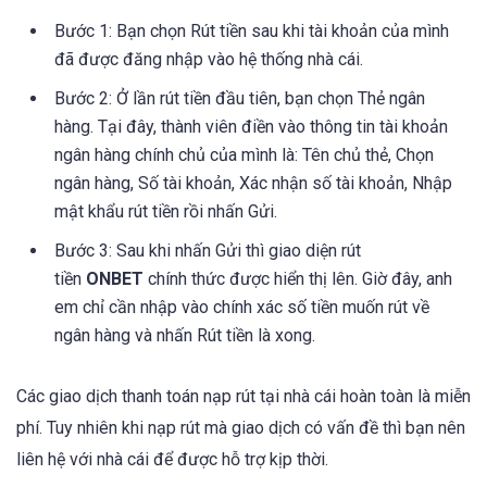
Bước 1: Bạn chọn Rút tiền sau khi tài khoản của mình
đã được đăng nhập vào hệ thống nhà cái.
Bước 2: Ở lần rút tiền đầu tiên, bạn chọn Thẻ ngân
hàng. Tại đây, thành viên điền vào thông tin tài khoản
ngân hàng chính chủ của mình là: Tên chủ thẻ, Chọn
ngân hàng, Số tài khoản, Xác nhận số tài khoản, Nhập
mật khẩu rút tiền rồi nhấn Gửi.
Bước 3: Sau khi nhấn Gửi thì giao diện rút
tiền
ONBET
chính thức được hiển thị lên. Giờ đây, anh
em chỉ cần nhập vào chính xác số tiền muốn rút về
ngân hàng và nhấn Rút tiền là xong.
Các giao dịch thanh toán nạp rút tại nhà cái hoàn toàn là miễn
phí. Tuy nhiên khi nạp rút mà giao dịch có vấn đề thì bạn nên
liên hệ với nhà cái để được hỗ trợ kịp thời.