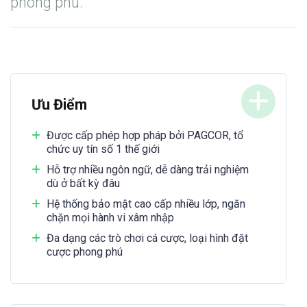
phong phú.
Ưu Điểm
Được cấp phép hợp pháp bởi PAGCOR, tổ
chức uy tín số 1 thế giới
Hỗ trợ nhiều ngôn ngữ, dễ dàng trải nghiệm
dù ở bất kỳ đâu
Hệ thống bảo mật cao cấp nhiều lớp, ngăn
chặn mọi hành vi xâm nhập
Đa dạng các trò chơi cá cược, loại hình đặt
cược phong phú