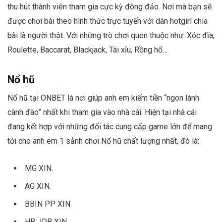
thu hút thành viên tham gia cực kỳ đông đảo. Nơi mà bạn sẽ
được chơi bài theo hình thức trực tuyến với dàn hotgirl chia
bài là người thật. Với những trò chơi quen thuộc như: Xóc đĩa,
Roulette, Baccarat, Blackjack, Tài xỉu, Rồng hổ…
Nổ hũ
Nổ hũ tại ONBET là nơi giúp anh em kiếm tiền “ngon lành
cành đào” nhất khi tham gia vào nhà cái. Hiện tại nhà cái
đang kết hợp với những đối tác cung cấp game lớn để mang
tới cho anh em 1 sảnh chơi Nổ hũ chất lượng nhất, đó là:
MG XIN.
AG XIN.
BBIN PP XIN.
HB JDB XIN.