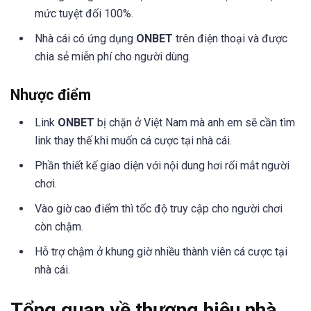
mức tuyệt đối 100%.
Nhà cái có ứng dụng
ONBET
trên điện thoại và được
chia sẻ miễn phí cho người dùng.
Nhược điểm
Link
ONBET
bị chặn ở Việt Nam mà anh em sẽ cần tìm
link thay thế khi muốn cá cược tại nhà cái.
Phần thiết kế giao diện với nội dung hơi rối mắt người
chơi.
Vào giờ cao điểm thì tốc độ truy cập cho người chơi
còn chậm.
Hỗ trợ chậm ở khung giờ nhiều thành viên cá cược tại
nhà cái.
Tổng quan về thương hiệu nhà