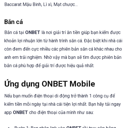
Baccarat Mậu Binh, Lì xì, Mạt chược…
Bắn cá
Bắn cá tại
ONBET
là nơi giải trí ăn tiền giúp bạn kiếm được
khoản lợi nhuận lớn từ hành trình săn cá. Đặc biệt khi nhà cái
còn đem đến cực nhiều các phiên bản săn cá khác nhau cho
anh em trải nghiệm. Nhờ vậy mà bạn sẽ tìm được phiên bản
bắn cá phù hợp để giải trí được hiệu quả nhất.
Ứng dụng ONBET Mobile
Nếu bạn muốn điện thoại di động trở thành 1 công cụ để
kiếm tiền mỗi ngày tại nhà cái tiện lợi nhất. Bạn hãy tải ngay
app
ONBET
cho điện thoại của mình như sau: