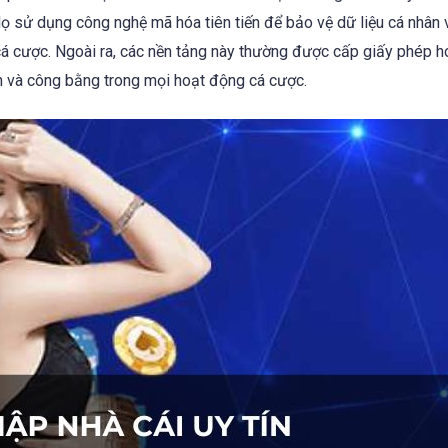
ọ sử dụng công nghệ mã hóa tiên tiến để bảo vệ dữ liệu cá nhân 
a cá cược. Ngoài ra, các nền tảng này thường được cấp giấy phép 
h và công bằng trong mọi hoạt động cá cược.