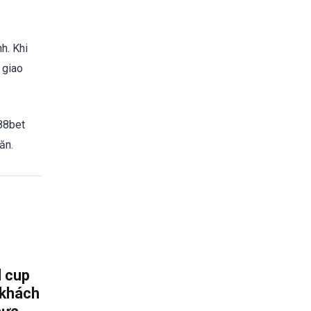
h. Khi
 giao
188bet
ăn.
d cup
 khách