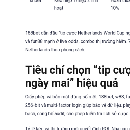
shbet
Kèo hiệp 1/hiệp 2 linh
Hoàn thu
hoạt
10%
188bet dẫn đầu “tip cược Netherlands World Cup ngà
và fun88 mạnh ở live odds, combo thị trường hiếm. 
Netherlands theo phong cách.
Tiêu chí chọn “tip c
ngày mai” hiệu quả
Giấy phép và bảo mật đứng số một. 188bet, w88, f
256-bit và multi-factor login giúp bảo vệ dữ liệu. p
bạch, công bố audit, cho phép kiểm tra lịch sử cược.
Tỷ lệ kèo và thị trường mới quyết định ROI. Nhà cái