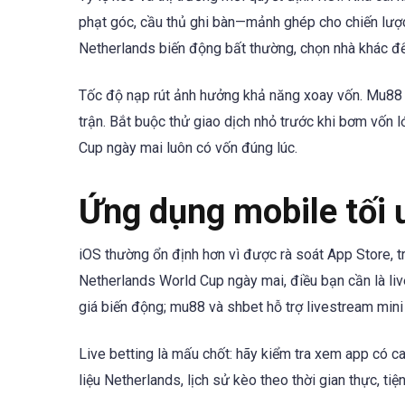
phạt góc, cầu thủ ghi bàn—mảnh ghép cho chiến lược
Netherlands biến động bất thường, chọn nhà khác để
Tốc độ nạp rút ảnh hưởng khả năng xoay vốn. Mu88 
trận. Bắt buộc thử giao dịch nhỏ trước khi bơm vốn l
Cup ngày mai luôn có vốn đúng lúc.
Ứng dụng mobile tối 
iOS thường ổn định hơn vì được rà soát App Store, tro
Netherlands World Cup ngày mai, điều bạn cần là liv
giá biến động; mu88 và shbet hỗ trợ livestream mini 
Live betting là mấu chốt: hãy kiểm tra xem app có 
liệu Netherlands, lịch sử kèo theo thời gian thực, tiệ