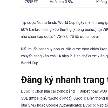
789BET
Hoàn trả 0.8%
Không
Tip cược Netherlands World Cup ngày mai thường gắn 
60% bankroll dùng kèo thường (không bonus) tại 78
nhớ chọn kèo odds 1.75–2.0 để tối ưu turnover.
Nếu muốn phát huy bonus, đặt cược theo chiến lược b
chuyển sang kèo châu Á hiệp 2. Hạn chế cược xiên qu
World Cup.
Đăng ký nhanh trang t
Bước 1: Chọn nhà cái trong bảng—188bet hoặc w88 nếu
SSL (https, biểu tượng ổ khóa). Bước 3: Điền thông ti
qua SMS hoặc Google Authenticator. Bước 5: Nạp tối 