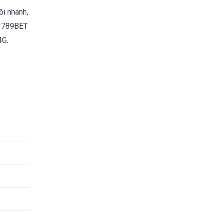
ồi nhanh,
và 789BET
4G.