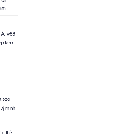
ích
eam
u Á. w88
hép kèo
R; SSL
 vị minh
èo thẻ,