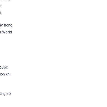
o
.
ay trong
ds World
 cược
ion khi
bảng số