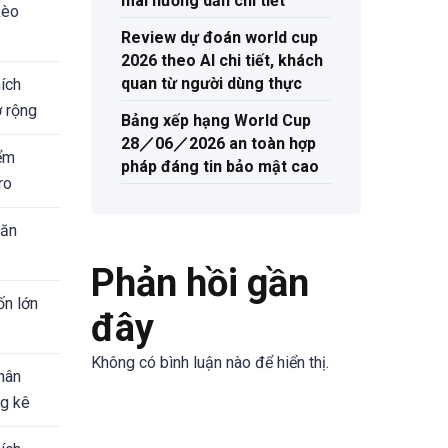
mai hướng dẫn chi tiết
kèo
Review dự đoán world cup
2026 theo AI chi tiết, khách
quan từ người dùng thực
ích
 rộng
Bảng xếp hạng World Cup
28／06／2026 an toàn hợp
iểm
pháp đáng tin bảo mật cao
ro
săn
Phản hồi gần
ốn lớn
đây
Không có bình luận nào để hiển thị.
hân
ng kê