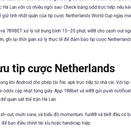
 Hà Lan vốn có nhiều ngôi sao. Check bảng odd trực tiếp: nếu kè
 giữ tính nhất quán của tip cược Netherlands World Cup ngày mai
và 789BET xử lý rút trung bình 15–20 phút; w88 cho cash-out ng
ớn, ghi lại thời gian xử lý thực tế để đảm bảo tip cược Netherlan
ưu tip cược Netherlands
ng khi Android cho phép tải file .apk trực tiếp từ nhà cái. Với tip
e odds cập nhật từng giây. App 188bet và w88 gửi push notificat
để quan sát thế trận Hà Lan.
cash-out, multi view, và biểu đồ momentum. fun88 và bk8 đều có 
n để bạn điều chỉnh tài xỉu hoặc handicap hiệp.