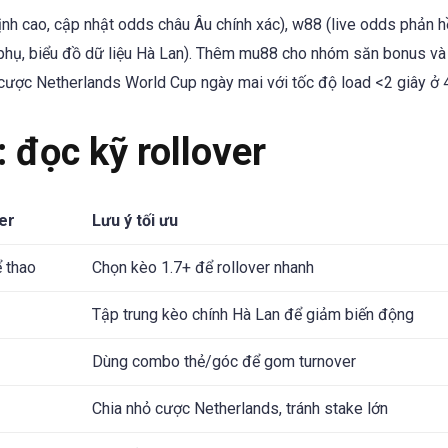
ịnh cao, cập nhật odds châu Âu chính xác), w88 (live odds phản h
ờng phụ, biểu đồ dữ liệu Hà Lan). Thêm mu88 cho nhóm săn bonus 
 cược Netherlands World Cup ngày mai với tốc độ load <2 giây ở 
 đọc kỹ rollover
er
Lưu ý tối ưu
ể thao
Chọn kèo 1.7+ để rollover nhanh
Tập trung kèo chính Hà Lan để giảm biến động
Dùng combo thẻ/góc để gom turnover
Chia nhỏ cược Netherlands, tránh stake lớn