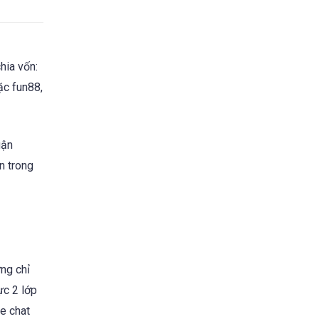
hia vốn:
ặc fun88,
uận
n trong
ng chỉ
ực 2 lớp
ve chat