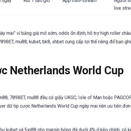
a ngày
Rút 1 lần/giờ
App mini-stream
Người th
live str
y mai” vì bảng giá mở sớm, odds ổn định, hỗ trợ high roller châ
789BET, mu88, kubet, bk8, shbet cung cấp lợi thế riêng để bạn g
ược Netherlands World Cup
un88, 789BET, mu88 đều có giấy UKGC, Isle of Man hoặc PAGCO
layer dữ tip cược Netherlands World Cup ngày mai nên ưu tiên đơn
 như kubet và fun88 cho margin bóng đá dưới 4% ở kèo chính, có k