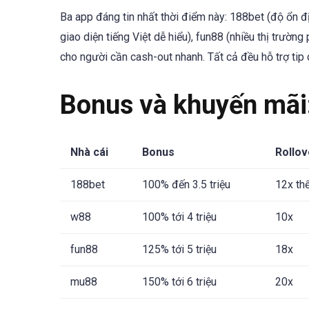
Ba app đáng tin nhất thời điểm này: 188bet (độ ổn đ
giao diện tiếng Việt dễ hiểu), fun88 (nhiều thị trư
cho người cần cash-out nhanh. Tất cả đều hỗ trợ tip
Bonus và khuyến mãi:
Nhà cái
Bonus
Rollov
188bet
100% đến 3.5 triệu
12x th
w88
100% tới 4 triệu
10x
fun88
125% tới 5 triệu
18x
mu88
150% tới 6 triệu
20x