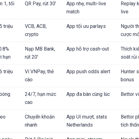
 1, tối
QR Pay, rút 30’
App nhẹ, multi-live
Replay 
match
live
5 triệu
VCB, ACB,
App tối ưu parlays
Người th
crypto
cược mở
0.8%
Nạp MB Bank,
App hỗ trợ cash-out
Thích k
i hạn
rút 20’
soát rủi 
6 triệu
Ví VNPay, thẻ
App push odds alert
Hunter 
cào
bonus
bóng
24/7, hạn mức
App đa bàn cùng lúc
Bettor v
cao
heo
Chuyển khoản
App UI mượt, stats
Bettor p
nhanh
Netherlands
tích thố