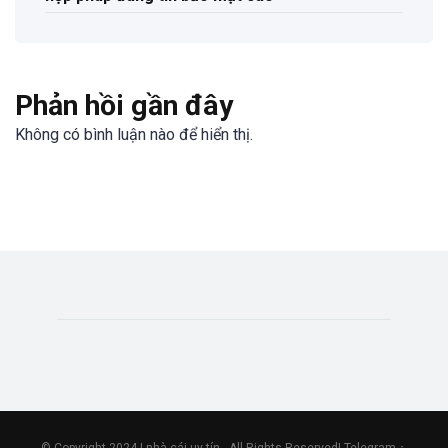
Phản hồi gần đây
Không có bình luận nào để hiển thị.