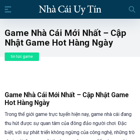
Game Nhà Cái Mới Nhất – Cập
Nhật Game Hot Hàng Ngày
tin tức game
Game Nhà Cái Mới Nhất – Cập Nhật Game
Hot Hàng Ngày
Trong thế giới game trực tuyến hiện nay, game nhà cái đang
thu hút được sự quan tâm của đông đảo người chơi. Đặc
biệt, với sự phát triển không ngừng của công nghệ, những trò