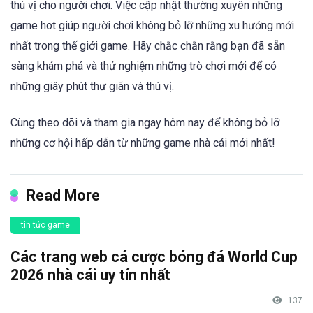
thú vị cho người chơi. Việc cập nhật thường xuyên những
game hot giúp người chơi không bỏ lỡ những xu hướng mới
nhất trong thế giới game. Hãy chắc chắn rằng bạn đã sẵn
sàng khám phá và thử nghiệm những trò chơi mới để có
những giây phút thư giãn và thú vị.
Cùng theo dõi và tham gia ngay hôm nay để không bỏ lỡ
những cơ hội hấp dẫn từ những game nhà cái mới nhất!
Read More
tin tức game
Các trang web cá cược bóng đá World Cup
2026 nhà cái uy tín nhất
137