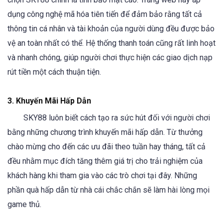
dụng công nghệ mã hóa tiên tiến để đảm bảo rằng tất cả
thông tin cá nhân và tài khoản của người dùng đều được bảo
vệ an toàn nhất có thể. Hệ thống thanh toán cũng rất linh hoạt
và nhanh chóng, giúp người chơi thực hiện các giao dịch nạp
rút tiền một cách thuận tiện.
3. Khuyến Mãi Hấp Dẫn
SKY88 luôn biết cách tạo ra sức hút đối với người chơi
bằng những chương trình khuyến mãi hấp dẫn. Từ thưởng
chào mừng cho đến các ưu đãi theo tuần hay tháng, tất cả
đều nhằm mục đích tăng thêm giá trị cho trải nghiệm của
khách hàng khi tham gia vào các trò chơi tại đây. Những
phần quà hấp dẫn từ nhà cái chắc chắn sẽ làm hài lòng mọi
game thủ.