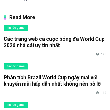
Read More
tin tức game
Các trang web cá cược bóng đá World Cup
2026 nhà cái uy tín nhất
126
tin tức game
Phân tích Brazil World Cup ngày mai với
khuyến mãi hấp dẫn nhất không nên bỏ lỡ
112
tin tức game