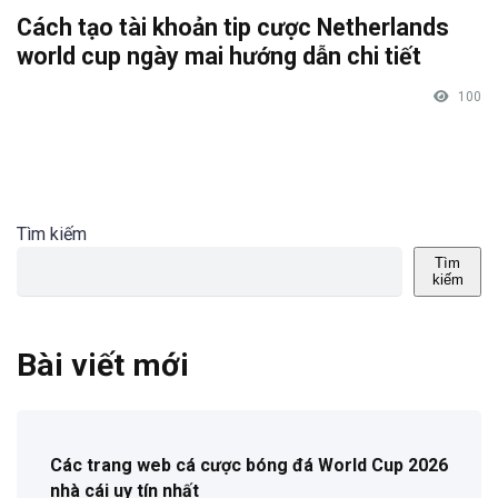
Cách tạo tài khoản tip cược Netherlands
world cup ngày mai hướng dẫn chi tiết
100
Tìm kiếm
Tìm
kiếm
Bài viết mới
Các trang web cá cược bóng đá World Cup 2026
nhà cái uy tín nhất